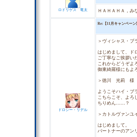
ロドリゲス 竜太
ＨＡＨＡＨＡ，み
Re:【11月キャンペ
＞ヴィシャス・ブ
はじめまして、ド
ご丁寧なご挨拶い
これからどうぞよ
御東綺羅様にもよ
＞徳川 光莉 様
ようこそハイ・ブ
こちらこそ、よろ
ちりめん……？
ドロシー・リデル
＞カトルヴァンユ
はじめまして。
パートナーのアン