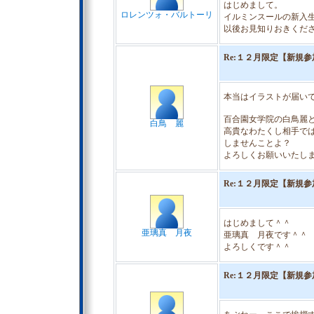
はじめまして。
ロレンツォ・バルトーリ
イルミンスールの新入
以後お見知りおきくだ
Re:１２月限定【新規
本当はイラストが届い
百合園女学院の白鳥麗
白鳥 麗
高貴なわたくし相手で
しませんことよ？
よろしくお願いいたし
Re:１２月限定【新規
はじめまして＾＾
亜璃真 月夜
亜璃真 月夜です＾＾
よろしくです＾＾
Re:１２月限定【新規