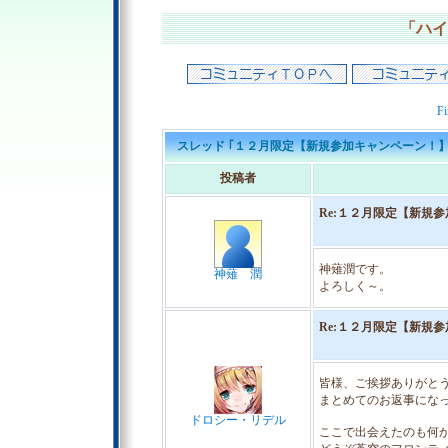
「ハイ
Fi
スレッド ｢１２月限定【新規参加キャンペーン！】専用
投稿者
Re:１２月限定【新規
神薙潤です。
神薙 潤
よろしく～。
Re:１２月限定【新規
皆様、ご挨拶ありがと
まとめてのお返事にな
ドロシー・リデル
ここで出会えたのも何