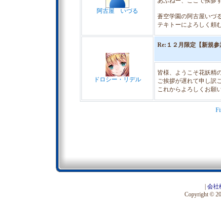
あぶねー、ここで挨拶
阿古屋 いづる
蒼空学園の阿古屋いづ
テキトーによろしく頼
Re:１２月限定【新規
皆様、ようこそ花妖精
ドロシー・リデル
ご挨拶が遅れて申し訳
これからよろしくお願
Fi
|
会社
Copyright © 201