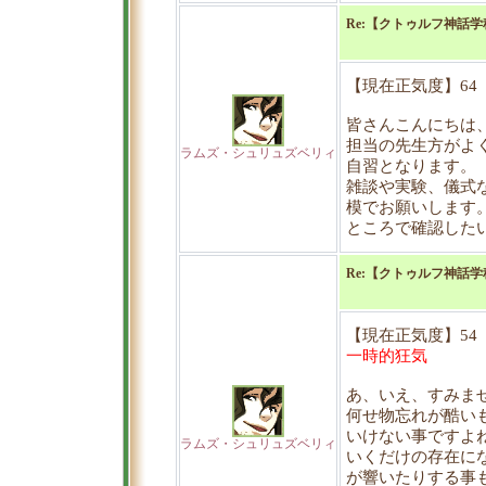
Re:【クトゥルフ神話
【現在正気度】64
皆さんこんにちは
担当の先生方がよ
ラムズ・シュリュズベリィ
自習となります。
雑談や実験、儀式
模でお願いします
ところで確認した
Re:【クトゥルフ神話
【現在正気度】54
一時的狂気
あ、いえ、すみま
何せ物忘れが酷い
いけない事ですよ
ラムズ・シュリュズベリィ
いくだけの存在に
が響いたりする事