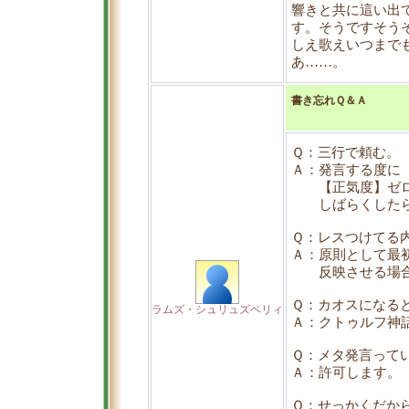
響きと共に這い出
す。そうですそう
しえ歌えいつまで
あ……。
書き忘れＱ＆Ａ
Ｑ：三行で頼む。
Ａ：発言する度に
【正気度】ゼロo
しばらくしたら
Ｑ：レスつけてる
Ａ：原則として最
反映させる場合は
Ｑ：カオスになる
ラムズ・シュリュズベリィ
Ａ：クトゥルフ神
Ｑ：メタ発言って
Ａ：許可します。
Ｑ：せっかくだか