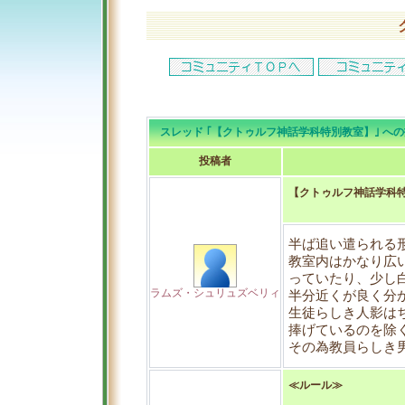
スレッド ｢【クトゥルフ神話学科特別教室】｣ への投稿
投稿者
【クトゥルフ神話学科
半ば追い遣られる
教室内はかなり広
っていたり、少し
ラムズ・シュリュズベリィ
半分近くが良く分
生徒らしき人影は
捧げているのを除
その為教員らしき
≪ルール≫