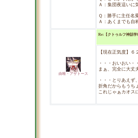
Ａ：集団夜這いに
Ｑ：勝手に主任名
Ａ：あくまでも自
Re:【クトゥルフ神話
【現在正気度】６
・・・おいおい・
まぁ、完全に大丈
由唯・アザトース
・・・とりあえず
折角だからもうち
これじゃぁカオス