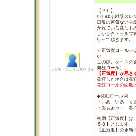
【ＰＬ】
いわゆる雑談スレ
日常の何気ない会
かれている変なも
しかしクトゥルフ
行って頂きます。
＜正気度ロール＞
い。
この際、
ダイスの
発狂ロール）。
ラムズ・シュリュズベリィ
【正気度】が尽き
発狂した場合は発
発狂ロールの回数
◆発狂ロール例
・いあ いあ く
・あぁぁっ！ 窓
初期【正気度】は
５０】
とします。
【正気度】の更新