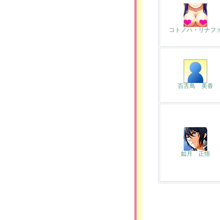
コトノハ・リナフ
百舌鳥 美香
如月 正悟