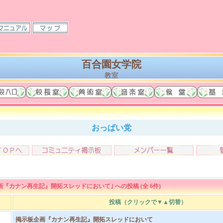
百合園女学院
教室
おっぱい党
画『カナン再生記』開拓スレッドにおいて｣ への投稿 (全 6件)
投稿（クリックで▼▲切替）
掲示板企画『カナン再生記』開拓スレッドにおいて