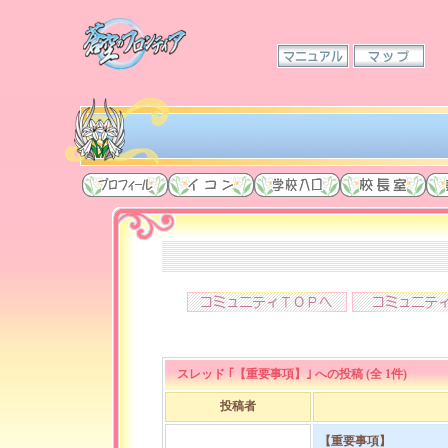
スレッド ｢【重要事項】｣ への投稿 (全 1件)
投稿者
【重要事項】