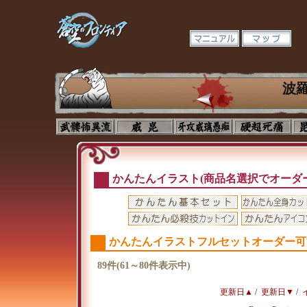
波
かんたんイラスト(商品名選択でオーダ
かんたんイラストフルセットオーダー可
89件(61～80件表示中)
更新日▲
/
更新日▼
/