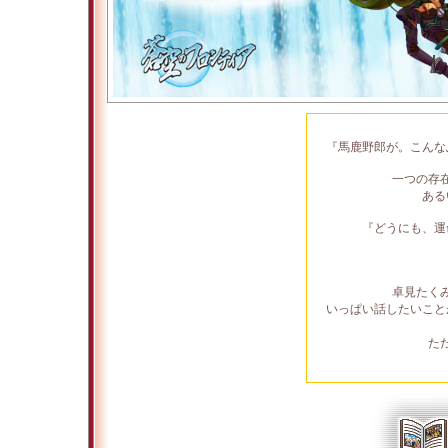
『馬鹿野郎が。こんな
一つの存
ある
『どうにも、運
卓見たく
いっぱい話したいこと
た