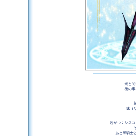
光と闇
後の事
妹（
超がつくシスコ
あと黒騎士