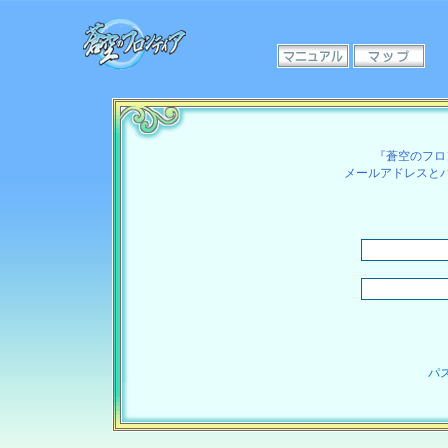
『蒼空のフロ
メールアドレスと
パ