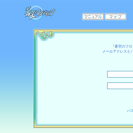
『蒼空のフロ
メールアドレスと
パ