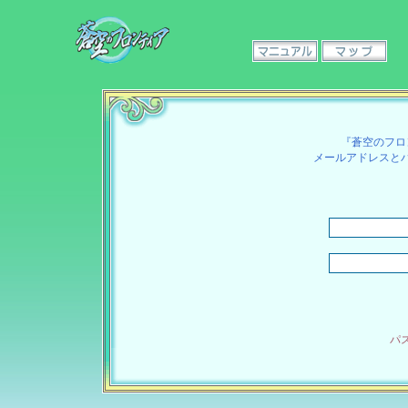
『蒼空のフロ
メールアドレスと
パ