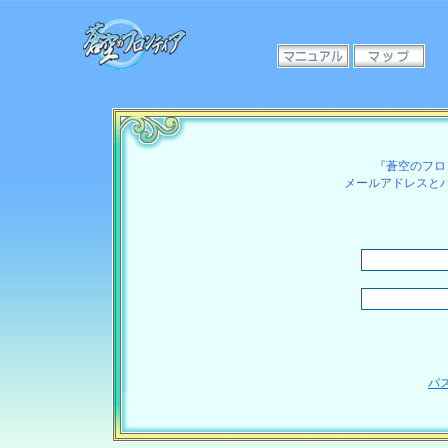
『蒼空のフロ
メールアドレスと
パ