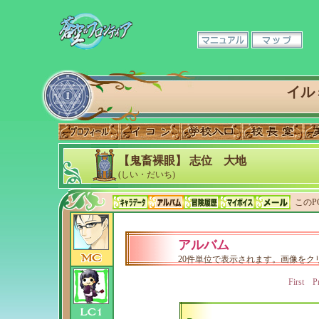
イル
【鬼畜裸眼】 志位 大地
(しい・だいち)
このP
アルバム
20件単位で表示されます。画像をク
First
P