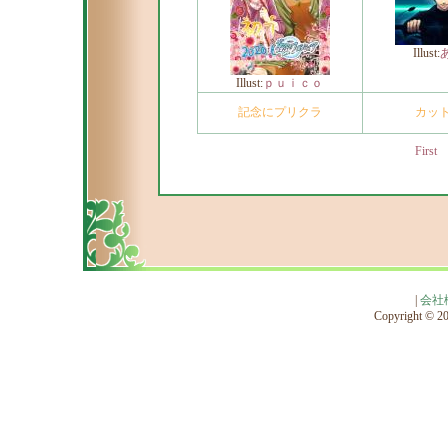
Illust:
Illust:
ｐｕｉｃｏ
記念にプリクラ
カッ
First
|
会社
Copyright © 201