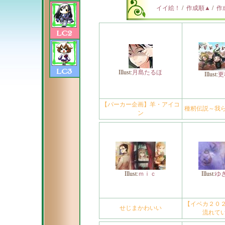
イイ絵！
/
作成順▲
/
作
Illust:
月島たるほ
Illust:
更
【パーカー企画】羊・アイコ
種籾伝説～我
ン
Illust:
ｍｉｃ
Illust:
ゆ
【イベカ２０
せじまかわいい
流れて