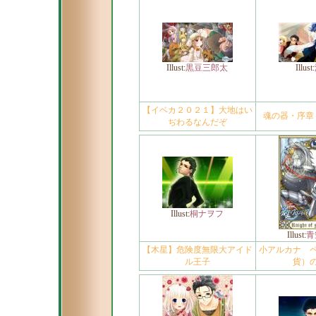
Illust:
黒豆三郎太
Illust:
【イベカ２０２１】大地はい
魂の器・序章
ぢわるなんだぞ
Illust:
桐ナヲフ
Illust:
青
【木星】危険度無限大アイド
小アルカナ 
ル王子
貨）