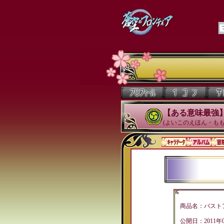
【ある意味最強
(よいこのえほん・もも
商品名：バスト
公開日：2011年0