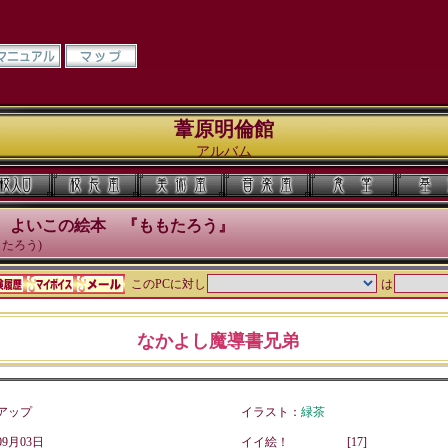
葦原明倫館
アルバム
】 よいこの絵本 『ももたろう』
たろう)
このPCに対し
は
なかよし魔導書兄弟
アップ
イラスト：
緑茶
9月03日
イイ絵！
[17]