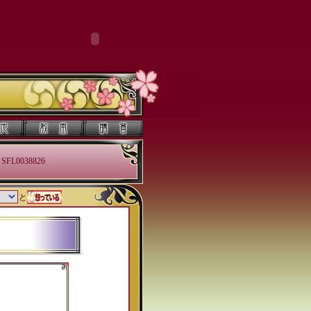
SFL0038826
と