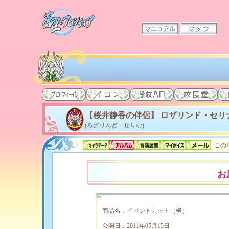
【桜井静香の伴侶】 ロザリンド・セリ
(ろざりんど・せりな)
このP
お
商品名：イベントカット（横）
公開日：2011年05月15日