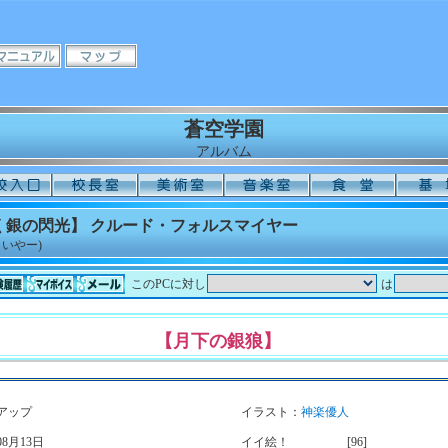
蒼空学園
アルバム
く銀の閃光】 クルード・フォルスマイヤー
いやー)
このPCに対し
は
【月下の銀狼】
アップ
イラスト：
神楽優人
8月13日
イイ絵！
[96]