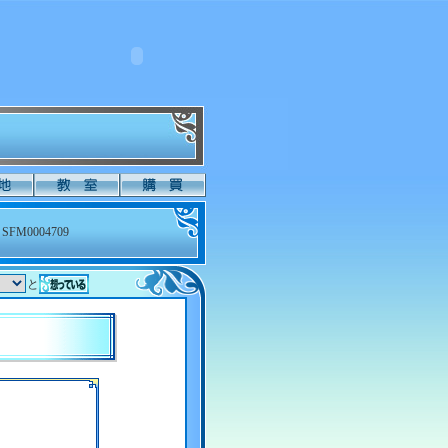
SFM0004709
と