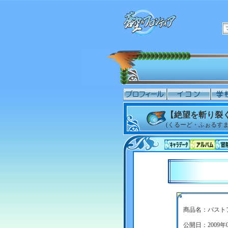
【絶望を斬り裂
(くるーど・ふぉるすま
商品名：バスト
公開日：2009年0