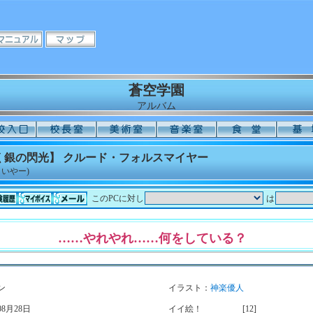
蒼空学園
アルバム
く銀の閃光】 クルード・フォルスマイヤー
いやー)
このPCに対し
は
……やれやれ……何をしている？
ン
イラスト：
神楽優人
8月28日
イイ絵！
[12]