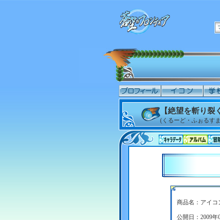
【絶望を斬り裂
(くるーど・ふぉるすま
商品名：アイコ
公開日：2009年0