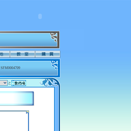
SFM0004709
と