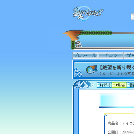
【絶望を斬り裂
(くるーど・ふぉるすま
商品名：アイコ
公開日：2009年0