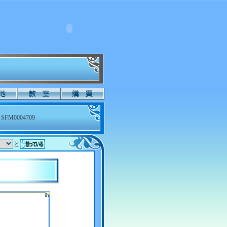
SFM0004709
と