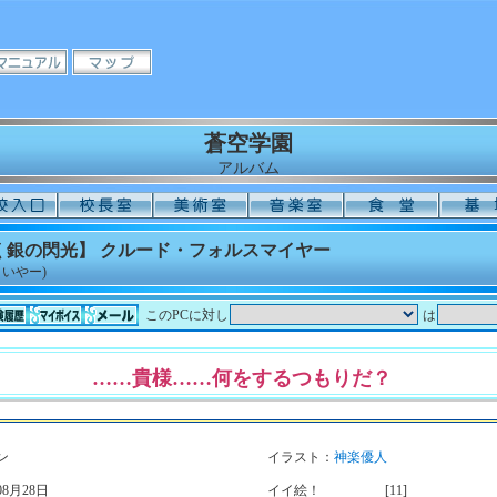
蒼空学園
アルバム
く銀の閃光】 クルード・フォルスマイヤー
いやー)
このPCに対し
は
……貴様……何をするつもりだ？
ン
イラスト：
神楽優人
8月28日
イイ絵！
[11]