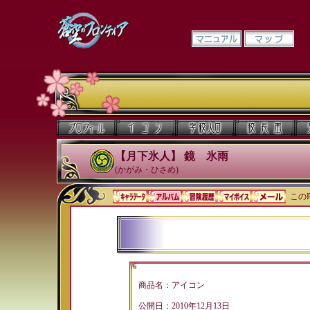
【月下氷人】 鏡 氷雨
(かがみ・ひさめ)
このP
商品名：アイコン
公開日：2010年12月13日