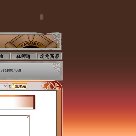
SFM0014668
と