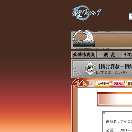
【情け容赦一切無
(ぶすじま・たいさ)
商品名：アイコ
公開日：2011年0