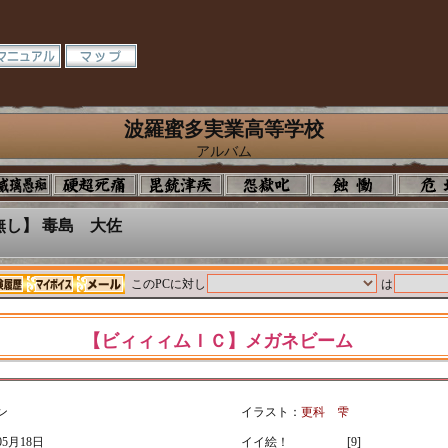
波羅蜜多実業高等学校
アルバム
し】 毒島 大佐
このPCに対し
は
【ビィィィムＩＣ】メガネビーム
ン
イラスト：
更科 雫
5月18日
イイ絵！
[9]