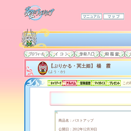
【ぷりかる・冥土姫】 楊 霞
(よう・か)
このP
商品名：バストアップ
公開日：2012年12月30日