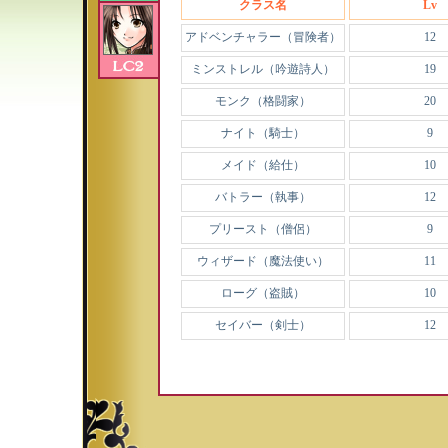
クラス名
Lv
アドベンチャラー（冒険者）
12
ミンストレル（吟遊詩人）
19
モンク（格闘家）
20
ナイト（騎士）
9
メイド（給仕）
10
バトラー（執事）
12
プリースト（僧侶）
9
ウィザード（魔法使い）
11
ローグ（盗賊）
10
セイバー（剣士）
12