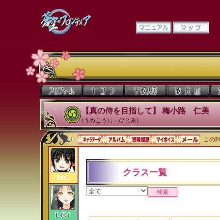
【真の侍を目指して】 梅小路 仁美
(うめこうじ・ひとみ)
このP
クラス一覧