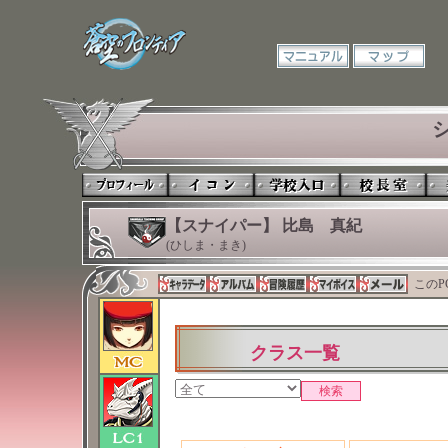
【スナイパー】 比島 真紀
(ひしま・まき)
このP
クラス一覧