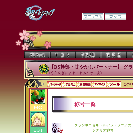
【DS幹部・甘やかしパートナー】 グ
(ぐらんぎにょる・るあふそにあ)
このP
称号一覧
グランギニョル・ルアフ・ソニアの
シナリオ称号