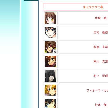
キャラクター名
水城 綾
天司 御空
和泉 直哉
南川 真澄
村上 琴理
フィオーラ・カ
辻永 翔