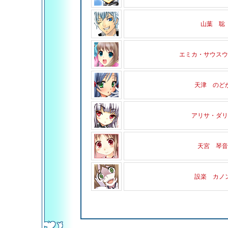
山葉 聡
エミカ・サウスウ
天津 のど
アリサ・ダリ
天宮 琴音
設楽 カノ