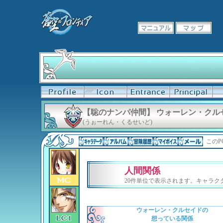
【聡のナンパ仲間】 ウォーレン・クル
(うぉーれん・くるせいど)
このP
人間関係
20件単位で表示されます。キャラ
ウォーレン・クルセイドの
想っている関係