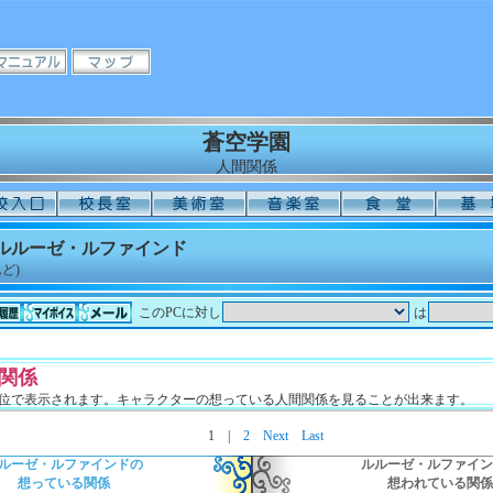
蒼空学園
人間関係
 ルルーゼ・ルファインド
ど)
このPCに対し
は
関係
単位で表示されます。キャラクターの想っている人間関係を見ることが出来ます。
1
|
2
Next
Last
ルーゼ・ルファインドの
ルルーゼ・ルファイン
想っている関係
想われている関係