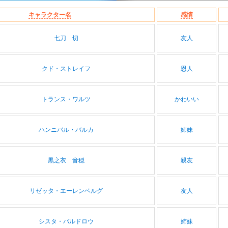
キャラクター名
感情
七刀 切
友人
クド・ストレイフ
恩人
トランス・ワルツ
かわいい
ハンニバル・バルカ
姉妹
黒之衣 音穏
親友
リゼッタ・エーレンベルグ
友人
シスタ・バルドロウ
姉妹