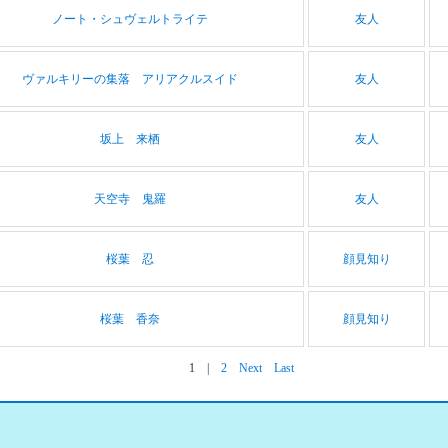
ノート・シュヴェルトライテ
友人
ヴァルキリーの集落 アリアクルスイド
友人
坂上 来栖
友人
天空寺 鬼羅
友人
桜葉 忍
顔見知り
桜葉 香奈
顔見知り
1
|
2
Next
Last