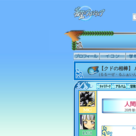
【クドの相棒】
(るるーぜ・るふぁいん
人間
20件
ル