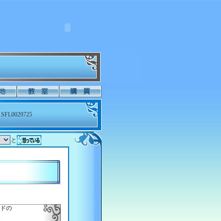
SFL0029725
と
ドの