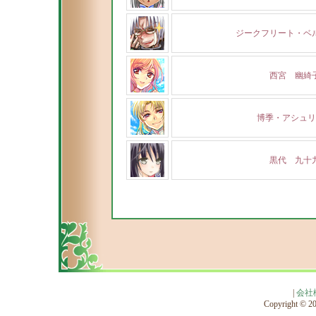
ジークフリート・ベ
西宮 幽綺
博季・アシュリ
黒代 九十
|
会社
Copyright © 201