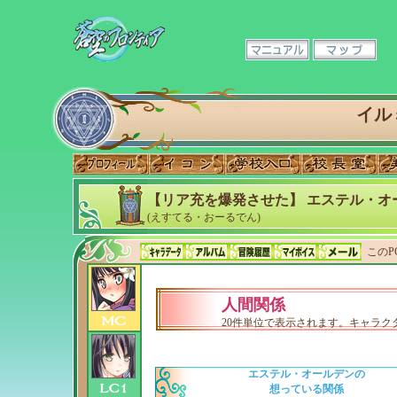
イル
【リア充を爆発させた】 エステル・オ
(えすてる・おーるでん)
このP
人間関係
20件単位で表示されます。キャラ
エステル・オールデンの
想っている関係