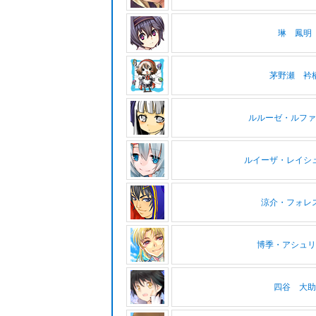
琳 鳳明
茅野瀬 衿
ルルーゼ・ルファ
ルイーザ・レイシ
涼介・フォレ
博季・アシュリ
四谷 大助