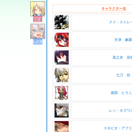
キャラクター名
クド・ストレ
天津 麻羅
黒之衣 音
七刀 切
南部 ヒラニ
レン・オズワ
スキピオ・アフリ