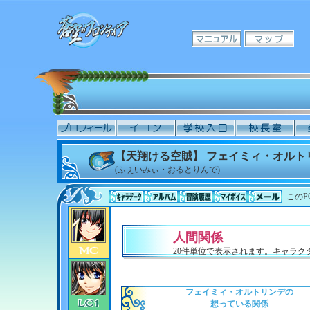
【天翔ける空賊】 フェイミィ・オルト
(ふぇいみぃ・おるとりんで)
このP
人間関係
20件単位で表示されます。キャラ
フェイミィ・オルトリンデの
想っている関係