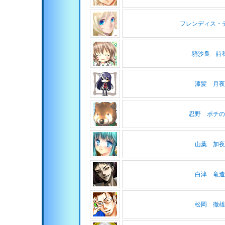
フレンディス・
騎沙良 詩
漆髪 月夜
忍野 ポチの
山葉 加夜
白津 竜造
松岡 徹雄