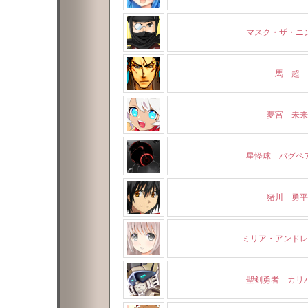
マスク・ザ・ニ
馬 超
夢宮 未来
星怪球 バグベ
猪川 勇平
ミリア・アンドレ
聖剣勇者 カリ