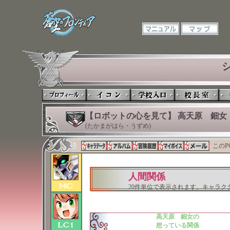
【ロボットの心を見て】 高天原 鈿女
(たかまがはら・うずめ)
このP
人間関係
20件単位で表示されます。キャラ
高天原 鈿女の
想っている関係