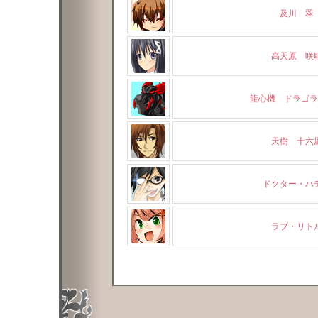
及川 翠
高天原 咲
龍心機 ドラゴラ
天樹 十六
ドクター・ハ
ラブ・リト