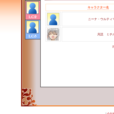
キャラクター名
ニーナ・ウルティ
月読 ミチ
F
|
会社