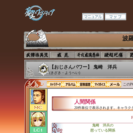
波
【おじさんパワー】 鬼崎 洋兵
(きざき・ようへい)
このP
人間関係
20件単位で表示されます。キャラ
F
鬼崎 洋兵の
想っている関係