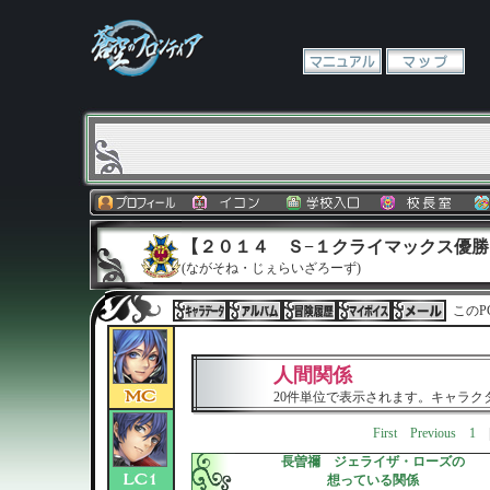
【２０１４ Ｓ−１クライマックス優勝
(ながそね・じぇらいざろーず)
このP
人間関係
20件単位で表示されます。キャラ
First
Previous
1
長曽禰 ジェライザ・ローズの
想っている関係