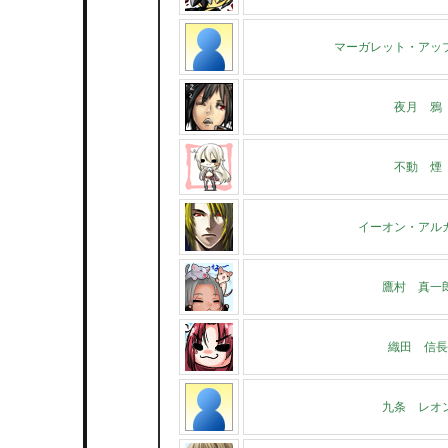
マーガレット・アッ
夜月 鴉
不動 煙
イーオン・アル
鷹村 真一
織田 信長
九条 レオ