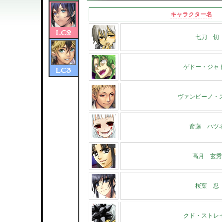
キャラクター名
七刀 切
ゲドー・ジャ
ヴァンビーノ・
斎藤 ハツ
高月 玄秀
桜葉 忍
クド・ストレ