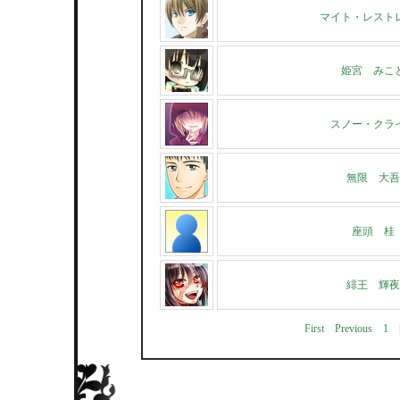
マイト・レスト
姫宮 みこ
スノー・クラ
無限 大吾
座頭 桂
緋王 輝夜
First
Previous
1