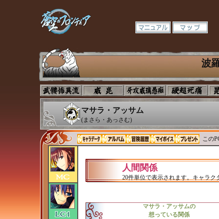
波
マサラ・アッサム
(まさら・あっさむ)
このP
人間関係
20件単位で表示されます。キャラ
マサラ・アッサムの
想っている関係