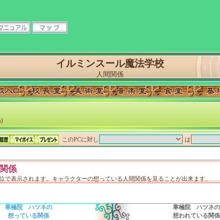
イルミンスール魔法学校
人間関係
)
このPCに対し
は
関係
単位で表示されます。キャラクターの想っている人間関係を見ることが出来ます。
寒極院 ハツネの
寒極院 ハツネの
想っている関係
想われている関係