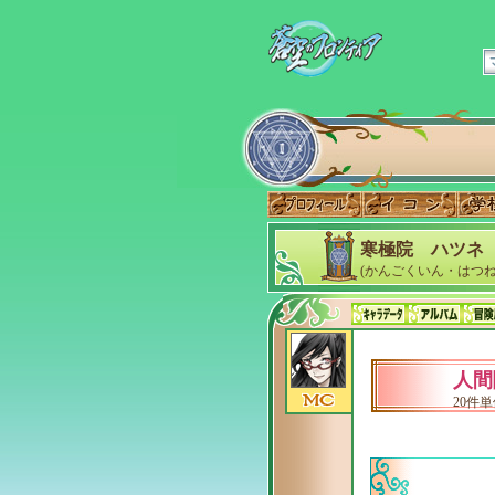
寒極院 ハツネ
(かんごくいん・はつね
人間
20件