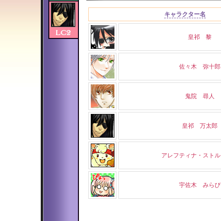
キャラクター名
皇祁 黎
佐々木 弥十郎
鬼院 尋人
皇祁 万太郎
アレフティナ・ストル
宇佐木 みらび