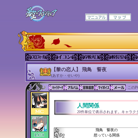
【黎の恋人】 飛鳥 誓夜
(あすか・せいや)
このP
人間関係
20件単位で表示されます。キャラ
飛鳥 誓夜の
想っている関係