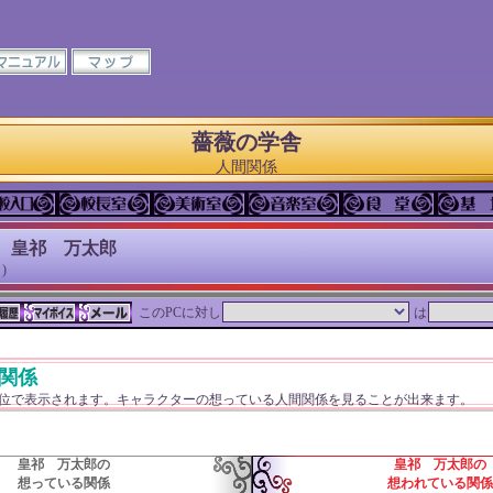
薔薇の学舎
人間関係
 皇祁 万太郎
)
このPCに対し
は
関係
単位で表示されます。キャラクターの想っている人間関係を見ることが出来ます。
皇祁 万太郎の
皇祁 万太郎の
想っている関係
想われている関係