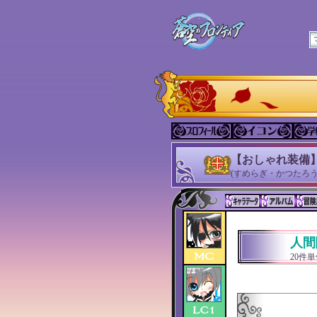
【おしゃれ装備】
(すめらぎ・かつたろう
人間
20件