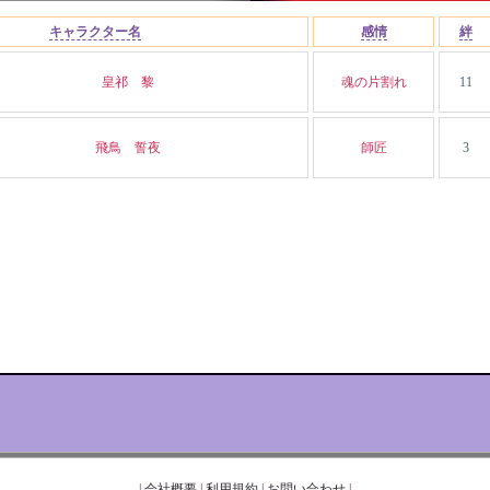
キャラクター名
感情
絆
皇祁 黎
魂の片割れ
11
飛鳥 誓夜
師匠
3
|
会社概要
|
利用規約
|
お問い合わせ
|