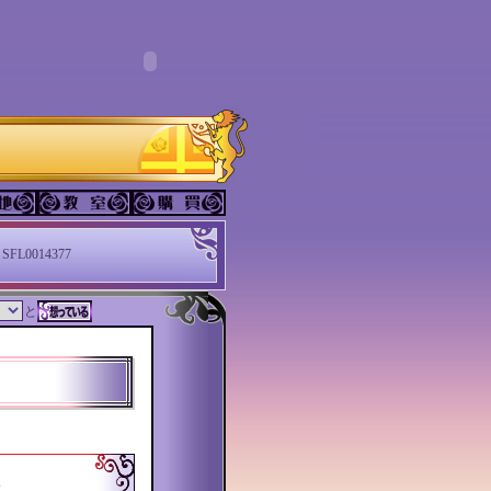
SFL0014377
と