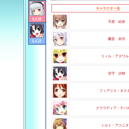
キャラクター名
天苗 結奈
蘭堂 卯月
リィル・アズワル
宮守 沙耶
フィアリス・ネス
クラウディア・テバ
ミルト・アコニタ