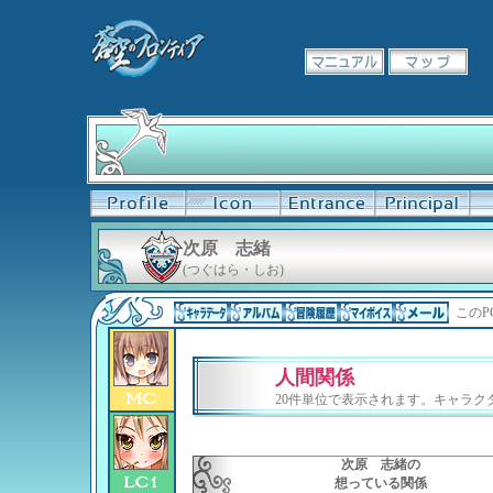
次原 志緒
(つぐはら・しお)
このP
人間関係
20件単位で表示されます。キャラ
次原 志緒の
想っている関係