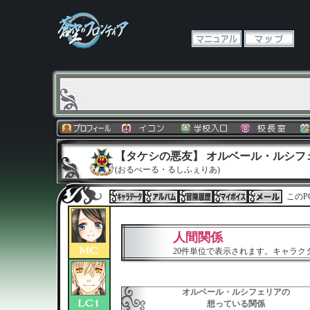
【タケシの悪友】 オルベール・ルシフ
(おるべーる・るしふぇりあ)
このP
人間関係
20件単位で表示されます。キャラ
オルベール・ルシフェリアの
想っている関係