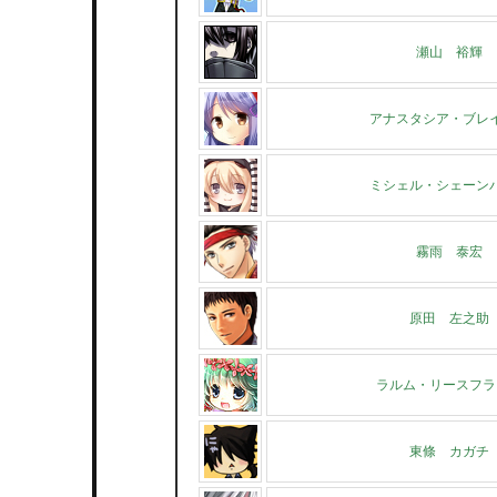
瀬山 裕輝
アナスタシア・ブレ
ミシェル・シェーン
霧雨 泰宏
原田 左之助
ラルム・リースフラ
東條 カガチ