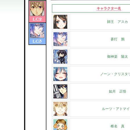
キャラクター名
師王 アスカ
蒼灯 鴉
御神楽 陽太
ノーン・クリスタ
如月 正悟
ルーツ・アトマイ
椎名 真