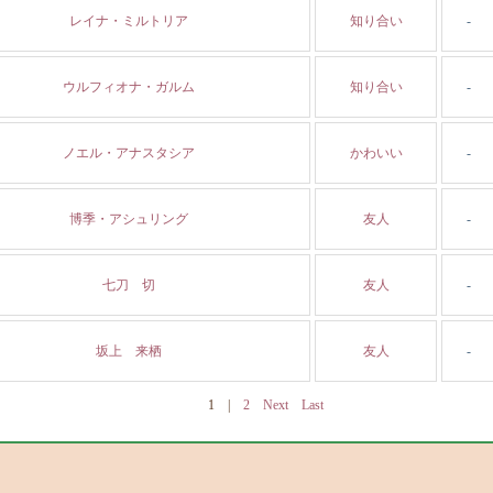
レイナ・ミルトリア
知り合い
-
ウルフィオナ・ガルム
知り合い
-
ノエル・アナスタシア
かわいい
-
博季・アシュリング
友人
-
七刀 切
友人
-
坂上 来栖
友人
-
1
|
2
Next
Last