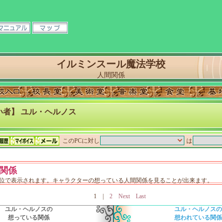
イルミンスール魔法学校
人間関係
い者】 ユル・ヘルノス
このPCに対し
は
関係
単位で表示されます。キャラクターの想っている人間関係を見ることが出来ます。
1
|
2
Next
Last
ユル・ヘルノスの
ユル・ヘルノスの
想っている関係
想われている関係