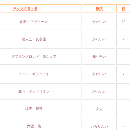
キャラクター名
感情
絆
由唯・アザトース
かわいい
10
酒人立 真衣兎
かわいい
-
スプリングロンド・ヨシュア
知り合い
-
ノール・ガジェット
かわいい
-
北斗・ダンドリオン
かわいい
-
緋王 輝夜
友人
-
六鶯 鼎
いぢりたい
-