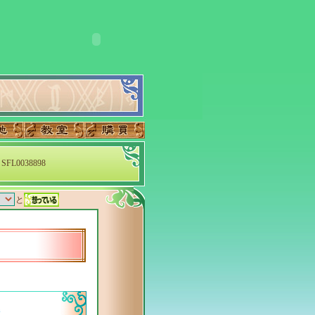
SFL0038898
と