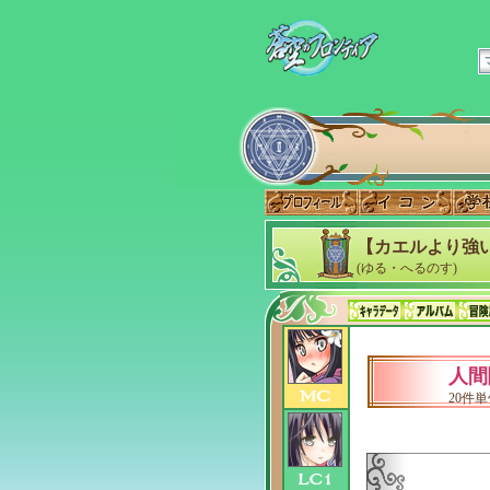
【カエルより強
(ゆる・へるのす)
人間
20件