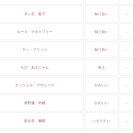
天ヶ石 藍子
知り合い
-
ルース・マキャフリー
知り合い
-
ヤン・ブリッジ
知り合い
-
ちび あさにゃん
友人
-
エッツェル・アザトース
かわいい
-
茅野瀬 衿栖
かわいい
-
多比良 幽那
いぢりたい
-