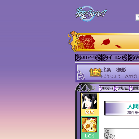
北条 御影
(ほうじょう・みかげ)
人間
20件