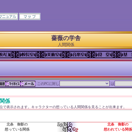
薔薇の学舎
人間関係
このPCに対し
は
関係
単位で表示されます。キャラクターの想っている人間関係を見ることが出来ます。
北条 御影の
北条 御影の
想っている関係
想われている関係