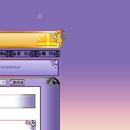
SFM0003619
と