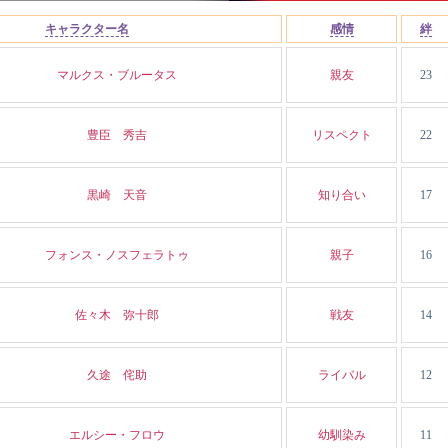
キャラクター名
感情
絆
マルクス・ブルータス
親友
23
豊臣 秀吉
リスペクト
22
黒崎 天音
知り合い
17
フォンス・ノスフェラトゥ
親子
16
佐々木 弥十郎
戦友
14
久途 侘助
ライバル
12
エルシー・フロウ
幼馴染み
11