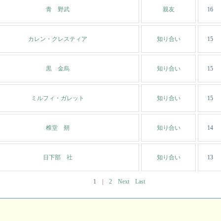
青 野武
親友
16
カレン・クレスティア
知り合い
15
黒 金烏
知り合い
15
ミルフィ・ガレット
知り合い
15
椎堂 朔
知り合い
14
日下部 社
知り合い
13
1
|
2
Next
Last