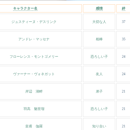
キャラクター名
感情
絆
ジュスティーヌ・デスリンク
大切な人
37
アンドレ・マッセナ
相棒
35
フローレンス・モントゴメリー
恐ろしい子
24
ヴァーナー・ヴォネガット
友人
24
岸辺 湖畔
弟子
21
羽高 魅世瑠
恐ろしい子
21
皇甫 伽羅
知り合い
21