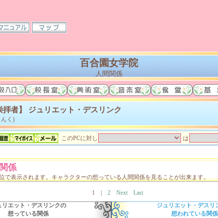
百合園女学院
人間関係
崇拝者】 ジュリエット・デスリンク
んく)
このPCに対し
は
関係
単位で表示されます。キャラクターの想っている人間関係を見ることが出来ます。
1
|
2
Next
Last
ュリエット・デスリンクの
ジュリエット・デスリ
想っている関係
想われている関係