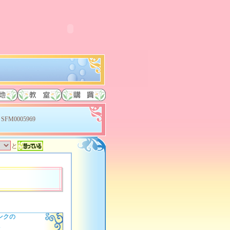
SFM0005969
と
ンクの