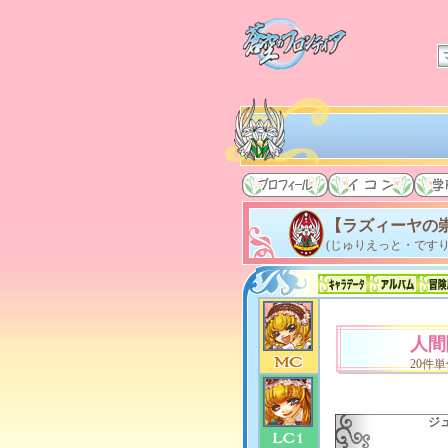
【ラズィーヤの
(じゅりえっと・ですり
人間
20件
ジ