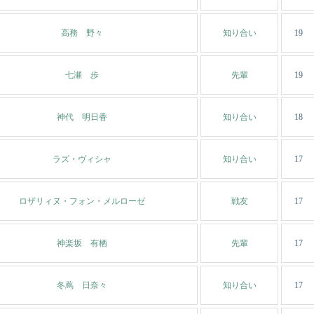
高務 野々
知り合い
19
七瀬 歩
先輩
19
神代 明日香
知り合い
18
ラズ・ヴィシャ
知り合い
17
ロザリィヌ・フォン・メルローゼ
戦友
17
神楽坂 有栖
先輩
17
冬蔦 日奈々
知り合い
17