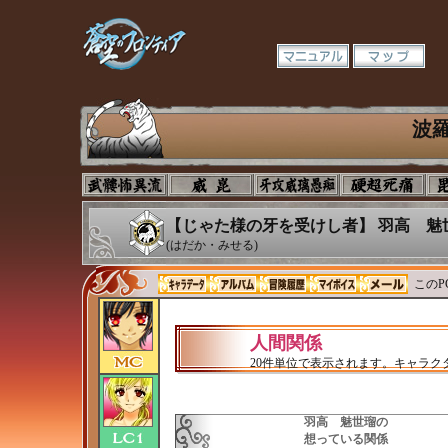
波
【じゃた様の牙を受けし者】 羽高 魅
(はだか・みせる)
このP
人間関係
20件単位で表示されます。キャラ
羽高 魅世瑠の
想っている関係