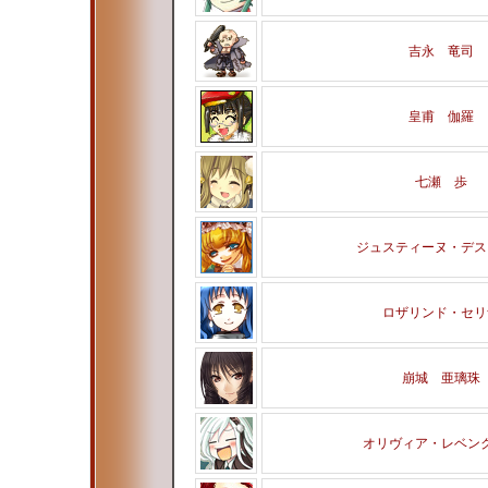
吉永 竜司
皇甫 伽羅
七瀬 歩
ジュスティーヌ・デス
ロザリンド・セリ
崩城 亜璃珠
オリヴィア・レベン