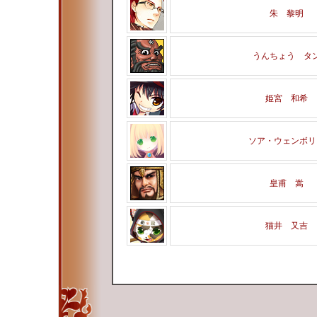
朱 黎明
うんちょう タ
姫宮 和希
ソア・ウェンボリ
皇甫 嵩
猫井 又吉