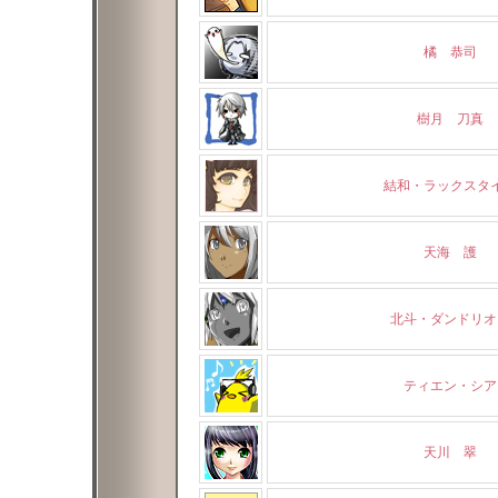
橘 恭司
樹月 刀真
結和・ラックスタ
天海 護
北斗・ダンドリオ
ティエン・シア
天川 翠