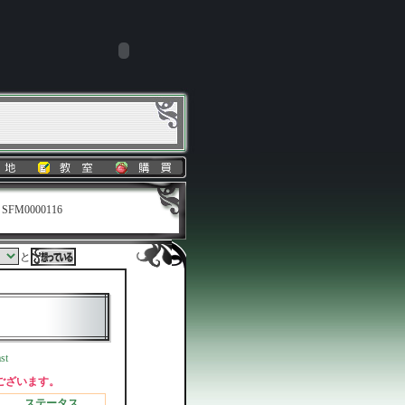
SFM0000116
と
st
ございます。
ステータス