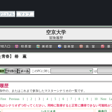
空京大学
冒険履歴
青春】 椿 薫
このPCに対し
は
履歴
加中の、またはこれまで参加したマスターシナリオの一覧です。
First
Previous
1
|
2
|
3
|
4
|
5
|
6
|
7
|
8
|
9
|
10
Next
La
得は1シナリオずつ行ってください。同時に取得すると正常に獲得できない可能性が
ル
シナリオ名
発表日