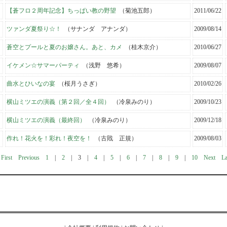
【蒼フロ２周年記念】ちっぱい教の野望
（菊池五郎）
2011/06/22
ツァンダ夏祭り☆！
（サナンダ アナンダ）
2009/08/14
蒼空とプールと夏のお嬢さん。あと、カメ
（桂木京介）
2010/06/27
イケメン☆サマーパーティ
（浅野 悠希）
2009/08/07
曲水とひいなの宴
（桜月うさぎ）
2010/02/26
横山ミツエの演義（第２回／全４回）
（冷泉みのり）
2009/10/23
横山ミツエの演義（最終回）
（冷泉みのり）
2009/12/18
作れ！花火を！彩れ！夜空を！
（古戝 正規）
2009/08/03
First
Previous
1
|
2
|
3
|
4
|
5
|
6
|
7
|
8
|
9
|
10
Next
La