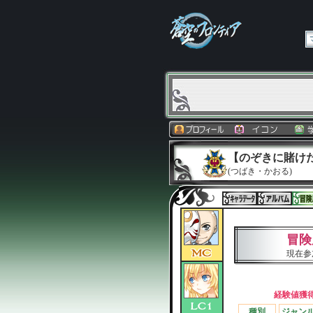
【のぞきに賭けた
(つばき・かおる)
冒険
現在参
経験値獲
種別
ジャン