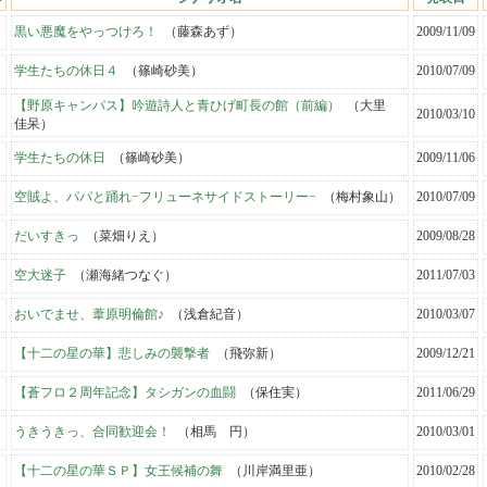
黒い悪魔をやっつけろ！
（藤森あず）
2009/11/09
学生たちの休日４
（篠崎砂美）
2010/07/09
【野原キャンパス】吟遊詩人と青ひげ町長の館（前編）
（大里
2010/03/10
佳呆）
学生たちの休日
（篠崎砂美）
2009/11/06
空賊よ、パパと踊れ−フリューネサイドストーリー−
（梅村象山）
2010/07/09
だいすきっ
（菜畑りえ）
2009/08/28
空大迷子
（瀬海緒つなぐ）
2011/07/03
おいでませ、葦原明倫館♪
（浅倉紀音）
2010/03/07
【十二の星の華】悲しみの襲撃者
（飛弥新）
2009/12/21
【蒼フロ２周年記念】タシガンの血闘
（保住実）
2011/06/29
うきうきっ、合同歓迎会！
（相馬 円）
2010/03/01
【十二の星の華ＳＰ】女王候補の舞
（川岸満里亜）
2010/02/28