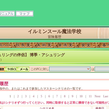
イルミンスール魔法学校
冒険履歴
ュリングの伴侶】 博季・アシュリング
)
このPCに対し
は
履歴
加中の、またはこれまで参加したマスターシナリオの一覧です。
1
|
2
|
3
|
4
|
5
|
6
|
7
|
8
|
9
|
10
|
11
Next
Last
得は1シナリオずつ行ってください。同時に取得すると正常に獲得できない可能性が
ル
シナリオ名
発表日