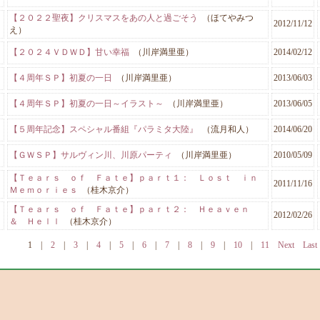
【２０２２聖夜】クリスマスをあの人と過ごそう
（ほてやみつ
2012/11/12
え）
【２０２４ＶＤＷＤ】甘い幸福
（川岸満里亜）
2014/02/12
【４周年ＳＰ】初夏の一日
（川岸満里亜）
2013/06/03
【４周年ＳＰ】初夏の一日～イラスト～
（川岸満里亜）
2013/06/05
【５周年記念】スペシャル番組『パラミタ大陸』
（流月和人）
2014/06/20
【ＧＷＳＰ】サルヴィン川、川原パーティ
（川岸満里亜）
2010/05/09
【Ｔｅａｒｓ ｏｆ Ｆａｔｅ】ｐａｒｔ１： Ｌｏｓｔ ｉｎ
2011/11/16
Ｍｅｍｏｒｉｅｓ
（桂木京介）
【Ｔｅａｒｓ ｏｆ Ｆａｔｅ】ｐａｒｔ２： Ｈｅａｖｅｎ
2012/02/26
＆ Ｈｅｌｌ
（桂木京介）
1
|
2
|
3
|
4
|
5
|
6
|
7
|
8
|
9
|
10
|
11
Next
Last