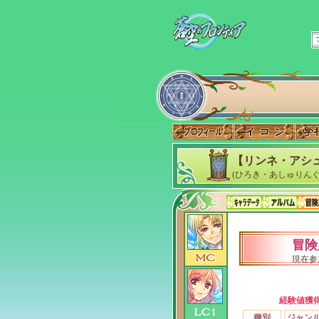
【リンネ・アシ
(ひろき・あしゅりんぐ
冒険
現在参
経験値獲
種別
ジャン