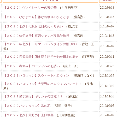
【２０２０】ヴァイシャリーの夜の華
（川岸満里亜）
2010/08/18
【２０２０ひなまつり】雅なお祭りのひととき
（猫宮烈）
2010/02/15
【２０２０七夕】七夜月七日のめぐりあい
（猫宮烈）
2010/07/07
【２０２０修学旅行】東西シャンバラ修学旅行
（猫宮烈）
2010/11/13
【２０２０年七夕】 サマーバレンタインの贈り物♪
（古戝 正
2010/07/07
規）
【２０２０授業風景】萌え萌え語呂合わせ日本の歴史
（猫宮烈）
2010/06/11
【２０２０春休み】パーティへのお誘い
（識上 蒼）
2010/03/22
【２０２１ハロウィン】スウィートハロウィン
（瀬海緒つなぐ）
2011/10/14
【２０２１ハロウィン】大荒野のハロウィンパレード！
（深池
2011/10/10
豪）
【２０２１修学旅行】ギリシャの英雄！？
（深池豪）
2011/11/20
【２０２２バレンタイン】氷の花
（鷺沼 聖子）
2012/02/05
【２０２２七夕】荒野の打上げ華美
（川岸満里亜）
2012/07/07