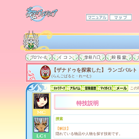
【ザナドゥを探索した】 ランゴバルト
(らんごばると・れーむ)
このP
特技説明
捜索
【解説】
隠れている物品や人物を探す技術です。