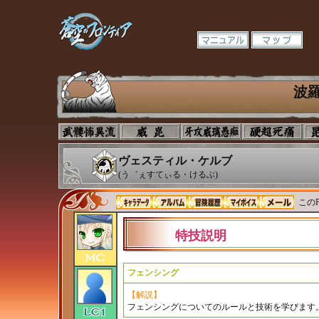
波
ヴェスティル・ケルブ
(う゛ぇすてぃる・けるぶ)
このP
特技説明
フェンシング
【解説】
フェンシングについてのルールと技術を学びます