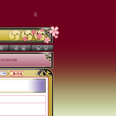
SFL0034108
と