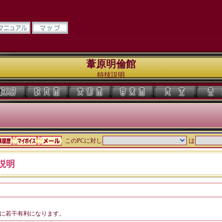
葦原明倫館
特技説明
このPCに対し
は
説明
に若干有利になります。