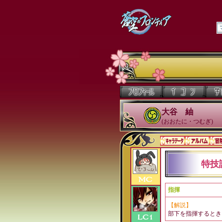
大谷 紬
(おおたに・つむぎ)
特技
指揮
【解説】
部下を指揮するとき