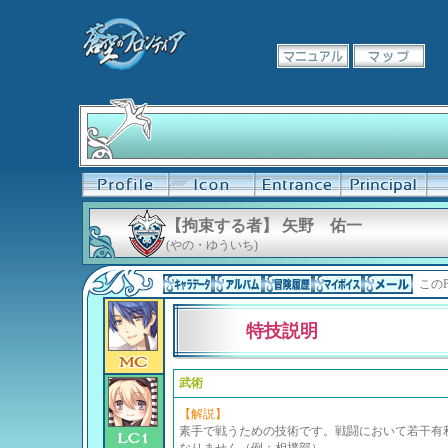
【拘束する者】 矢野 佑一
(やの・ゆういち)
このP
特技説明
武術
【解説】
素手で戦うための技術です。戦闘において若干有