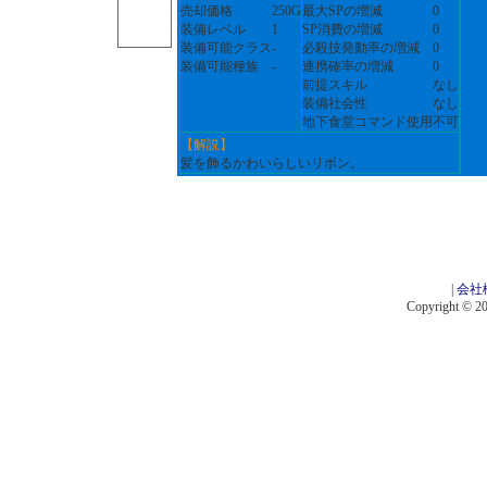
売却価格
250G
最大SPの増減
0
装備レベル
1
SP消費の増減
0
装備可能クラス
-
必殺技発動率の増減
0
装備可能種族
-
連携確率の増減
0
前提スキル
なし
装備社会性
なし
地下食堂コマンド使用
不可
【解説】
髪を飾るかわいらしいリボン。
|
会社
Copyright © 201