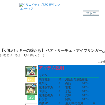
【ゲルバッキーの娘たち】 ベアトリーチェ・アイブリンガー
S
(べあとりーちぇ・あいぶりんがー)
このP
アイテム説明
リボン
装備種別
頭
属性
付与属性
耐性
攻撃力
0
炎熱
-
100%
魔法攻撃力
0
雷電
-
100%
防御力
0
氷結
-
100%
魔法防御力
1
光輝
-
100%
レンジ
-
闇黒
-
100%
消費SP
0
最大HPの増減
0